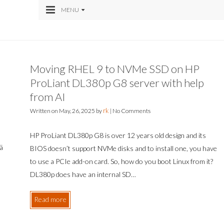
MENU
Moving RHEL 9 to NVMe SSD on HP
ProLiant DL380p G8 server with help
from AI
rk
Written on
May, 26, 2025
by
|
No Comments
HP ProLiant DL380p G8 is over 12 years old design and its
tä
BIOS doesn’t support NVMe disks and to install one, you have
to use a PCIe add-on card. So, how do you boot Linux from it?
DL380p does have an internal SD…
Read more