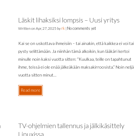
Läskit lihaksiksi lompsis – Uusi yritys
rk
No comments yet
Written on
Apr, 27, 2025
by
|
Kai se on uskottava ihmeisiin – tai ainakin, että kaikkea ei voi tai
pysty selittämään. Ja niinhän tämä alkoikin, kun lääkäri kertoi
minulle noin kaksi vuotta sitten: “Kuulkaa, teille on tapahtunut
ihme, teissä ei ole enää jälkeäkään maksakirroosista.” Noin neljä
vuotta sitten minut…
Read more
a
TV-ohjelmien tallennus ja jälkikäsittely
Linuxissa