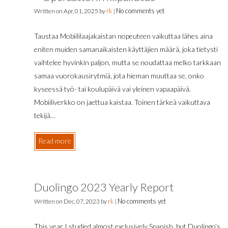
rk
No comments yet
Written on
Apr, 01, 2025
by
|
Taustaa Mobiililaajakaistan nopeuteen vaikuttaa lähes aina
eniten muiden samanaikaisten käyttäjien määrä, joka tietysti
vaihtelee hyvinkin paljon, mutta se noudattaa melko tarkkaan
samaa vuorokausirytmiä, jota hieman muuttaa se, onko
kyseessä työ- tai koulupäivä vai yleinen vapaapäivä.
Mobiiliverkko on jaettua kaistaa. Toinen tärkeä vaikuttava
tekijä…
Read more
Duolingo 2023 Yearly Report
rk
No comments yet
Written on
Dec, 07, 2023
by
|
This year I studied almost exclusively Spanish, but Duolingo’s