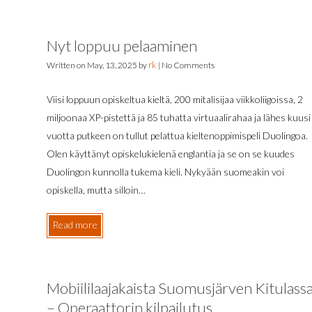
Nyt loppuu pelaaminen
rk
Written on
May, 13, 2025
by
|
No Comments
Viisi loppuun opiskeltua kieltä, 200 mitalisijaa viikkoliigoissa, 2
miljoonaa XP-pistettä ja 85 tuhatta virtuaalirahaa ja lähes kuusi
vuotta putkeen on tullut pelattua kieltenoppimispeli Duolingoa.
Olen käyttänyt opiskelukielenä englantia ja se on se kuudes
Duolingon kunnolla tukema kieli. Nykyään suomeakin voi
opiskella, mutta silloin…
Read more
Mobiililaajakaista Suomusjärven Kitulass
– Operaattorin kilpailutus