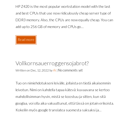
s
HP Z420 is the most popular workstation model with the last
and best CPUs that use now ridiculously cheap server type of
DDR3 memory. Also, the CPUs are now equally cheap. You can
add up to 256 GB of memory and CPUs go…
Read more
Vollkornsauerroggensojabrot?
rk
No comments yet
Written on
Dec, 12, 2022
by
|
Tuo on nimiehdotukseni leivälle, jollaista en tiedä aikaisemmin
leivotun. Nimi on kahdella tapaa kätevä: kuvaavana se kertoo
mahdollisimman hyvin, mistä se koostuu ja sitten, kun sitä
googlaa, voi olla aika vakuuttunut, että tässä on jotain erikoista.
Kokeilin myös google translatea suomesta saksaksi ja…