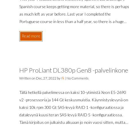
Spanish course keeps getting more material, so there is perhap
as much left as year before. Last year I completed the
Portuguese course in less than a half year, so there is a huge…
Read more
HP ProLiant DL380p Gen8 -palvelinkone
rk
Written on
Dec, 27, 2022
by
|
No Comments
Tällä hetkellä palvelimessa on kaksi 10-ytimistä Xeon E5-2690
v2 -prosessoria ja 144 Gt keskusmuistia. Käynnistyslevynä on
kaksi 10k rpm 300 Gt SAS-levyä RAID 1 -konfiguraatiossa ja
datalevynä kuusi teran SAS-levyä RAID 5 -konfiguraatiossa.
Tämä kirjoitus on julkaistu alkuaan jo noin vuosi sitten, mutta…