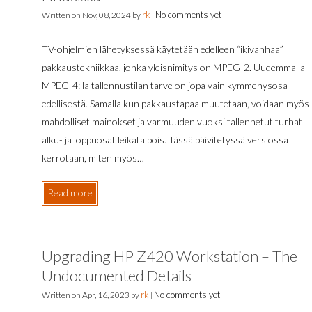
rk
No comments yet
Written on
Nov, 08, 2024
by
|
TV-ohjelmien lähetyksessä käytetään edelleen “ikivanhaa”
pakkaustekniikkaa, jonka yleisnimitys on MPEG-2. Uudemmalla
MPEG-4:lla tallennustilan tarve on jopa vain kymmenysosa
edellisestä. Samalla kun pakkaustapaa muutetaan, voidaan myös
mahdolliset mainokset ja varmuuden vuoksi tallennetut turhat
alku- ja loppuosat leikata pois. Tässä päivitetyssä versiossa
kerrotaan, miten myös…
Read more
Upgrading HP Z420 Workstation – The
Undocumented Details
rk
No comments yet
Written on
Apr, 16, 2023
by
|