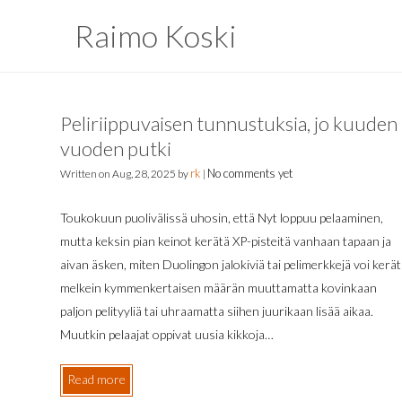
Raimo Koski
Peliriippuvaisen tunnustuksia, jo kuuden
vuoden putki
rk
No comments yet
Written on
Aug, 28, 2025
by
|
Toukokuun puolivälissä uhosin, että Nyt loppuu pelaaminen,
mutta keksin pian keinot kerätä XP-pisteitä vanhaan tapaan ja
aivan äsken, miten Duolingon jalokiviä tai pelimerkkejä voi kerä
melkein kymmenkertaisen määrän muuttamatta kovinkaan
paljon pelityyliä tai uhraamatta siihen juurikaan lisää aikaa.
Muutkin pelaajat oppivat uusia kikkoja…
Read more