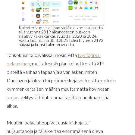
Kalenterivuosia ei ihan vielä ole koossa kuutta,
sillä vuonna 2019 alkaneeseen putkeen
sisältyy kaksi karkausvuotta, 2020 ja 2024.
Vasta lauantaina 30.8.2025 tulisi täyteen 2192
päivää ja kuusi kalenterivuotta.
Toukokuun puolivälissä uhosin, että
Nyt loppuu
pelaaminen
, mutta keksin pian keinot kerätä XP-
pisteitä vanhaan tapaan ja aivan äsken, miten
Duolingon jalokiviä tai pelimerkkejä voi kerätä melkein
kymmenkertaisen määrän muuttamatta kovinkaan
paljon pelityyliä tai uhraamatta siihen juurikaan lisää
aikaa.
Muutkin pelaajat oppivat uusia kikkoja tai
huijaustapoja ja tällä kertaa ensimmäisenä oleva