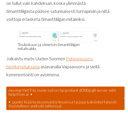
on tullut vain kahdeksan, koska ylimmästä
timanttiliigasta pääsee satunnaisesti turnajaisiin ja niitä
voittoja ei lasketa timanttiliigan mitaleiksi.
Toukokuun ja viimeisin timanttiliigan
mitalisaldo.
Julkaistu myös Uuden Suomen
Puheenvuoro-
blogikirjoituksena
asiasanalla Vapaavuoro ja siellä
kommentointi on avoimena.
moving rhel 9 to nvme ssd on hp proliant dl380p g8 server with
help from ai
puolet lisää keskusmuistia linuxissa tai jopa kaksinkertaisesti
(hyödyllinen android-laitteissa)